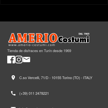
Tienda de disfraces en Turín desde 1969
location_on
C.so Vercelli, 71/D - 10155 Torino (TO) - ITALY
call
(+39) 011 2478221