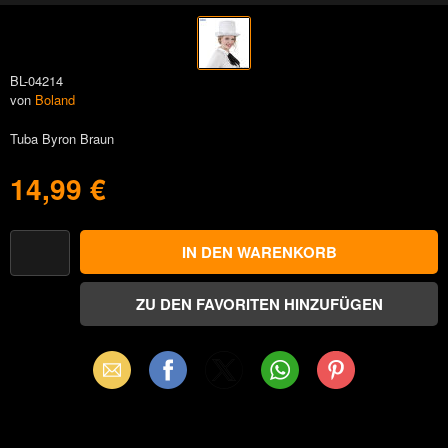
BL-04214
von
Boland
Tuba Byron Braun
14,99 €
Email
Facebook
X
WhatsApp
Pinterest
(Twitter)