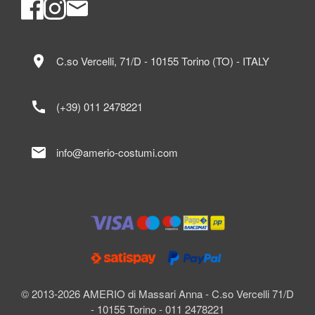
location_on
C.so Vercelli, 71/D - 10155 Torino (TO) - ITALY
call
(+39) 011 2478221
mail
info@amerio-costumi.com
© 2013-2026 AMERIO di Massari Anna - C.so Vercelli 71/D
- 10155 Torino - 011 2478221