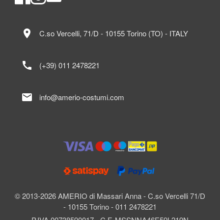
location_on
C.so Vercelli, 71/D - 10155 Torino (TO) - ITALY
call
(+39) 011 2478221
mail
info@amerio-costumi.com
© 2013-2026 AMERIO di Massari Anna - C.so Vercelli 71/D
- 10155 Torino - 011 2478221
P.IVA 00738590017 - C.F. MSSNNA46E59L219N