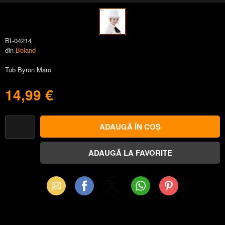
BL-04214
din
Boland
Tub Byron Maro
14,99 €
Email
Facebook
X
WhatsApp
Pinterest
(Twitter)