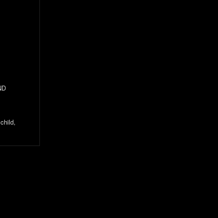
ND
child,