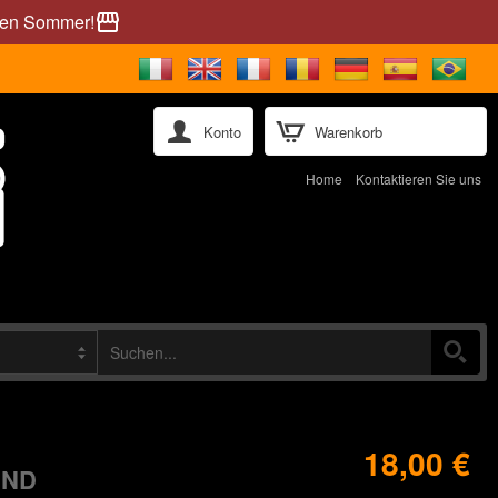
önen Sommer!
storefront
Konto
Warenkorb
Home
Kontaktieren Sie uns
18,00 €
IND