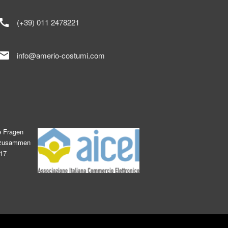
call
(+39) 011 2478221
mail
info@amerio-costumi.com
e Fragen
s zusammen
017