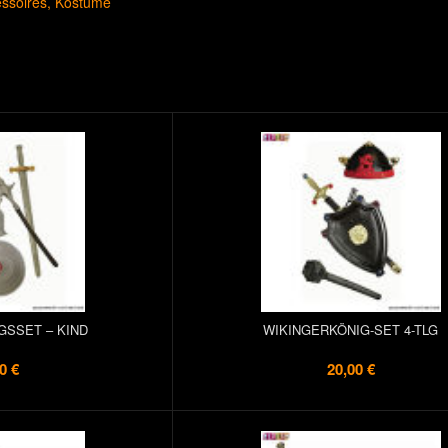
ssoires
Kostüme
GSSET – KIND
WIKINGERKÖNIG-SET 4-TLG
0 €
20,00 €