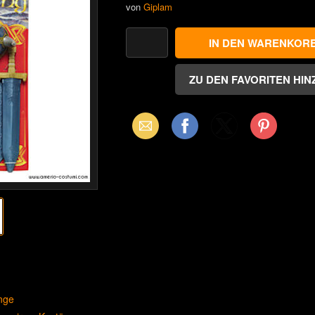
von
Giplam
Email
Facebook
X
Pinterest
(Twitter)
nge