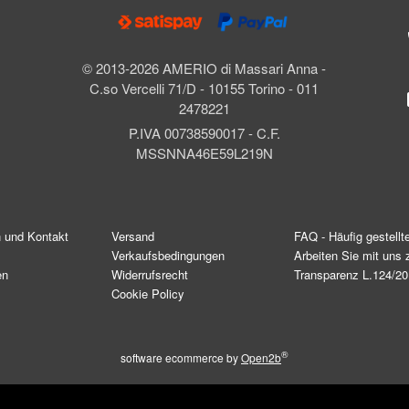
© 2013-2026 AMERIO di Massari Anna -
C.so Vercelli 71/D - 10155 Torino - 011
2478221
P.IVA 00738590017 - C.F.
MSSNNA46E59L219N
n und Kontakt
Versand
FAQ - Häufig gestellt
Verkaufsbedingungen
Arbeiten Sie mit un
en
Widerrufsrecht
Transparenz L.124/2
Cookie Policy
®
software ecommerce by
Open2b