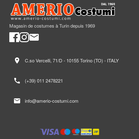
Magasin de costumes à Turin depuis 1969
location_on
C.so Vercelli, 71/D - 10155 Torino (TO) - ITALY
call
(+39) 011 2478221
mail
info@amerio-costumi.com