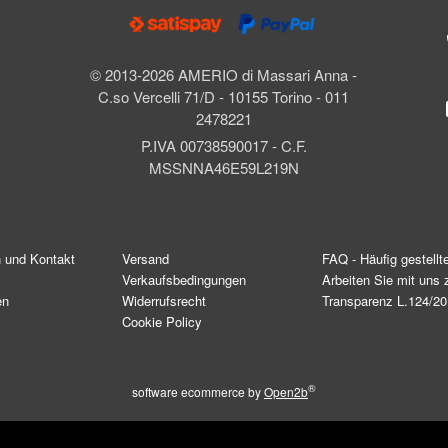
© 2013-2026 AMERIO di Massari Anna -
C.so Vercelli 71/D - 10155 Torino - 011
2478221
P.IVA 00738590017 - C.F.
MSSNNA46E59L219N
n und Kontakt
Versand
FAQ - Häufig gestellt
Verkaufsbedingungen
Arbeiten Sie mit un
en
Widerrufsrecht
Transparenz L.124/2
Cookie Policy
®
software ecommerce by
Open2b