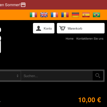
önen Sommer!
storefront
Konto
Warenkorb
Home
Kontaktieren Sie uns
10,00 €
T