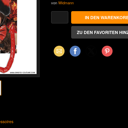
von
Widmann
Email
Facebook
X
Pinterest
(Twitter)
ssoires