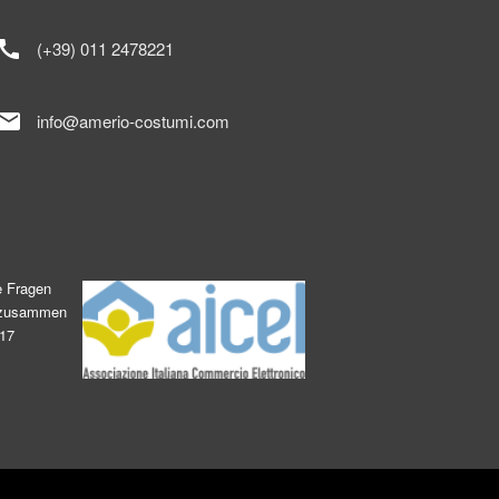
call
(+39) 011 2478221
mail
info@amerio-costumi.com
e Fragen
s zusammen
017