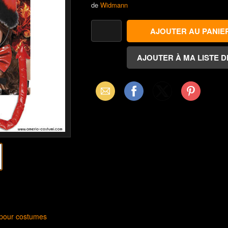
de
Widmann
Email
Facebook
X
Pinterest
(Twitter)
 pour costumes