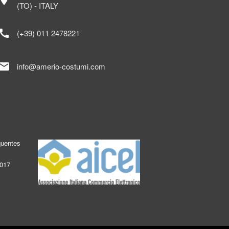
ocation_on
(TO) - ITALY
call
(+39) 011 2478221
mail
info@amerio-costumi.com
quentes
2017