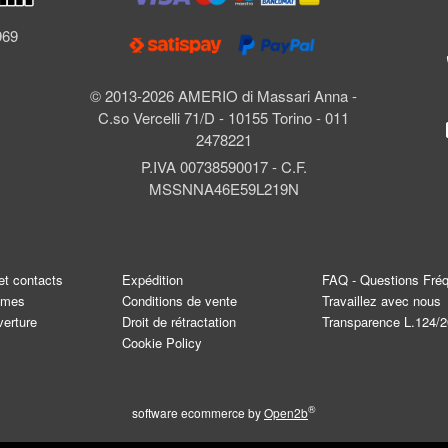
l
969
© 2013-2026 AMERIO di Massari Anna -
C.so Vercelli 71/D - 10155 Torino - 011
2478221
P.IVA 00738590017 - C.F.
MSSNNA46E59L219N
et contacts
Expédition
FAQ - Questions Fré
mmes
Conditions de vente
Travaillez avec nous
verture
Droit de rétractation
Transparence L.124/
Cookie Policy
®
software ecommerce by
Open2b