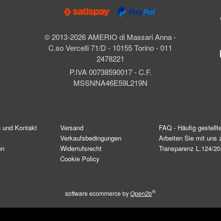
© 2013-2026 AMERIO di Massari Anna -
C.so Vercelli 71/D - 10155 Torino - 011
2478221
P.IVA 00738590017 - C.F.
MSSNNA46E59L219N
n und Kontakt
Versand
FAQ - Häufig gestellt
Verkaufsbedingungen
Arbeiten Sie mit un
en
Widerrufsrecht
Transparenz L.124/2
Cookie Policy
®
software ecommerce by
Open2b