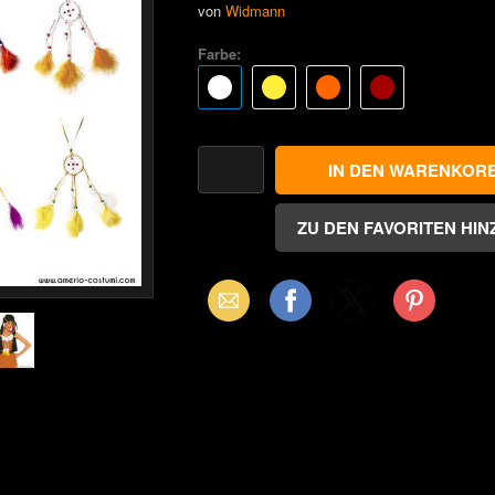
von
Widmann
Farbe:
Email
Facebook
X
Pinterest
(Twitter)