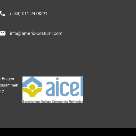
call
(+39) 011 2478221
mail
info@amerio-costumi.com
e Fragen
s zusammen
017