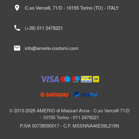
location_on
C.so Vercelli, 71/D - 10155 Torino (TO) - ITALY
call
(+39) 011 2478221
mail
info@amerio-costumi.com
© 2013-2026 AMERIO di Massari Anna - C.so Vercelli 71/D
- 10155 Torino - 011 2478221
P.IVA 00738590017 - C.F. MSSNNA46E59L219N