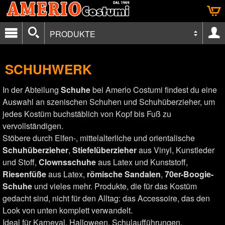
PRODUKTE
SCHUHWERK
In der Abteilung
Schuhe
bei Amerio Costumi findest du eine
Auswahl an szenischen Schuhen und Schuhüberzieher, um
jedes Kostüm buchstäblich von Kopf bis Fuß zu
vervollständigen.
Stöbere durch Elfen-, mittelalterliche und orientalische
Schuhüberzieher
,
Stiefelüberzieher
aus Vinyl, Kunstleder
und Stoff,
Clownsschuhe
aus Latex und Kunststoff,
Riesenfüße
aus Latex,
römische Sandalen
,
70er-Boogie-
Schuhe
und vieles mehr. Produkte, die für das Kostüm
gedacht sind, nicht für den Alltag: das Accessoire, das den
Look von unten komplett verwandelt.
Ideal für Karneval, Halloween, Schulaufführungen,