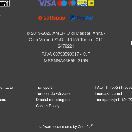
l
9
© 2013-2026 AMERIO di Massari Anna -
C.so Vercelli 71/D - 10155 Torino - 011
2478221
P.IVA 00738590017 - C.F.
MSSNNA46E59L219N
contacte
Transport
FAQ - Întrebări Frecv
Termeni de vânzare
Lucrează cu noi
ucru
Dreptul de retragere
Transparența L.124/2
Cookie Policy
®
software ecommerce by
Open2b