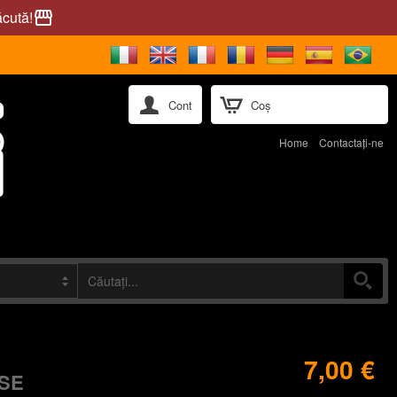
ăcută!
storefront
Cont
Coș
Home
Contactaţi-ne
7,00 €
ISE