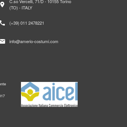
C.so Vercelli, 71/D - 10155 Torino
ocation_on
(TO) - ITALY
call
(+39) 011 2478221
mail
info@amerio-costumi.com
ente
017