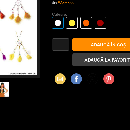
din
Widmann
Culoare:
Email
Facebook
X
Pinterest
(Twitter)