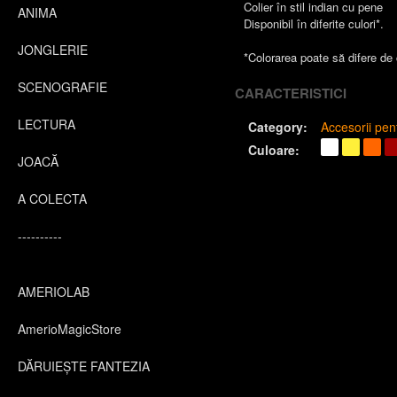
Colier în stil indian cu pene
ANIMA
Disponibil în diferite culori*.
JONGLERIE
*Colorarea poate să difere de ce
SCENOGRAFIE
CARACTERISTICI
LECTURA
Category:
Accesorii pe
Culoare:
JOACĂ
A COLECTA
----------
AMERIOLAB
AmerioMagicStore
DĂRUIEȘTE FANTEZIA