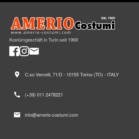
Kostümgeschäft in Turin seit 1969
location_on
C.so Vercelli, 71/D - 10155 Torino (TO) - ITALY
call
(+39) 011 2478221
mail
info@amerio-costumi.com