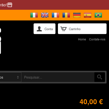
rão!
storefront
Conta
Carrinho
Home
Contate-nos
40,00 €