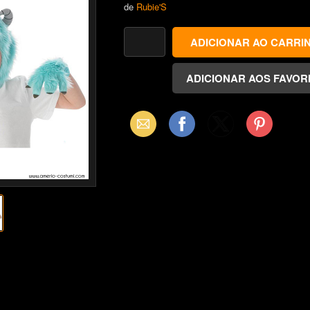
de
Rubie'S
Email
Facebook
X
Pinterest
(Twitter)