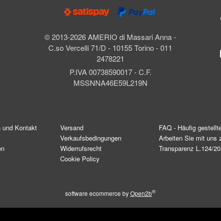
© 2013-2026 AMERIO di Massari Anna -
C.so Vercelli 71/D - 10155 Torino - 011
2478221
P.IVA 00738590017 - C.F.
MSSNNA46E59L219N
n und Kontakt
Versand
FAQ - Häufig gestellt
Verkaufsbedingungen
Arbeiten Sie mit un
en
Widerrufsrecht
Transparenz L.124/2
Cookie Policy
®
software ecommerce by
Open2b