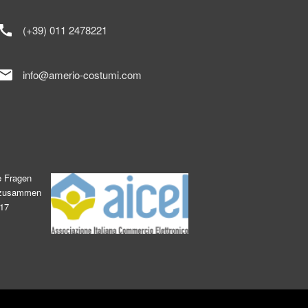
call
(+39) 011 2478221
mail
info@amerio-costumi.com
e Fragen
s zusammen
017