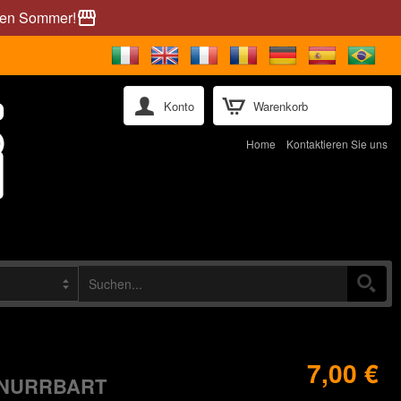
önen Sommer!
storefront
Konto
Warenkorb
Home
Kontaktieren Sie uns
7,00 €
HNURRBART