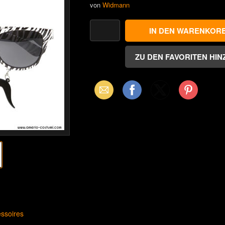
von
Widmann
Email
Facebook
X
Pinterest
(Twitter)
ssoires