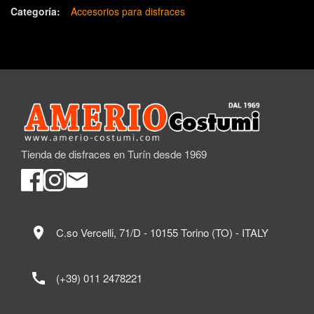
Categoría:
Accesorios para disfraces
Tienda de disfraces en Turín desde 1969
location_on
C.so Vercelli, 71/D - 10155 Torino (TO) - ITALY
call
(+39) 011 2478221