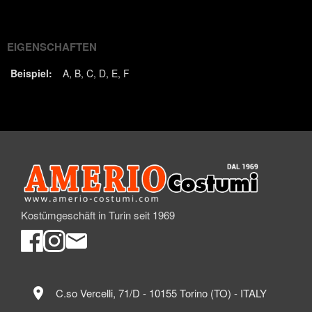
(Twitter)
EIGENSCHAFTEN
Beispiel:
A
B
C
D
E
F
Kostümgeschäft in Turin seit 1969
location_on
C.so Vercelli, 71/D - 10155 Torino (TO) - ITALY