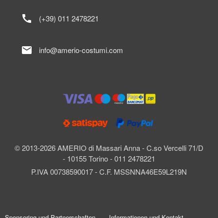
call
(+39) 011 2478221
mail
info@amerio-costumi.com
© 2013-2026 AMERIO di Massari Anna - C.so Vercelli 71/D
- 10155 Torino - 011 2478221
P.IVA 00738590017 - C.F. MSSNNA46E59L219N
Sponsoring und Partnerschaften
Informationen und Kontakt