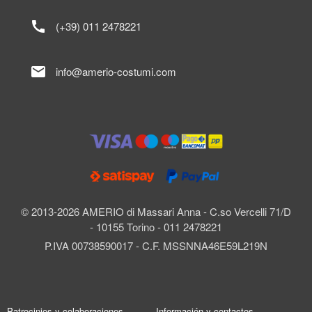
call
(+39) 011 2478221
mail
info@amerio-costumi.com
© 2013-2026 AMERIO di Massari Anna - C.so Vercelli 71/D
- 10155 Torino - 011 2478221
P.IVA 00738590017 - C.F. MSSNNA46E59L219N
Patrocinios y colaboraciones
Información y contactos