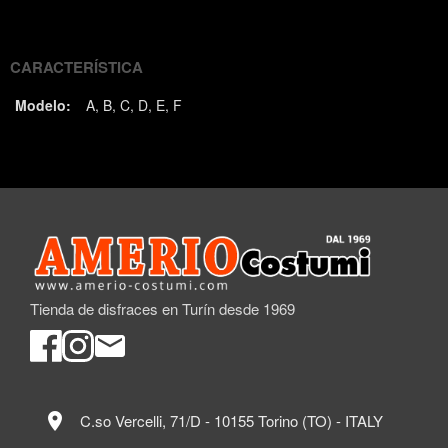
(Twitter)
CARACTERÍSTICA
Modelo:
A
B
C
D
E
F
Tienda de disfraces en Turín desde 1969
location_on
C.so Vercelli, 71/D - 10155 Torino (TO) - ITALY