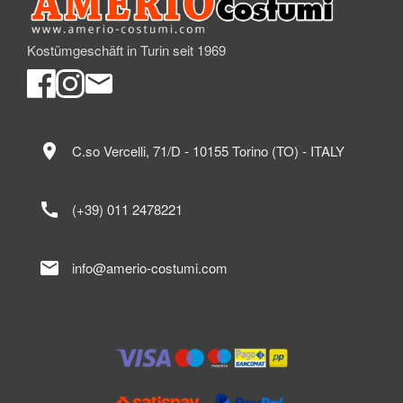
Kostümgeschäft in Turin seit 1969
location_on
C.so Vercelli, 71/D - 10155 Torino (TO) - ITALY
call
(+39) 011 2478221
mail
info@amerio-costumi.com