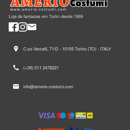
Loja de fantasias em Turim desde 1969
location_on
C.so Vercelli, 71/D - 10155 Torino (TO) - ITALY
call
(+39) 011 2478221
mail
info@amerio-costumi.com