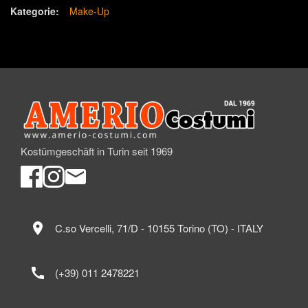
Kategorie:
Make-Up
Kostümgeschäft in Turin seit 1969
location_on
C.so Vercelli, 71/D - 10155 Torino (TO) - ITALY
call
(+39) 011 2478221