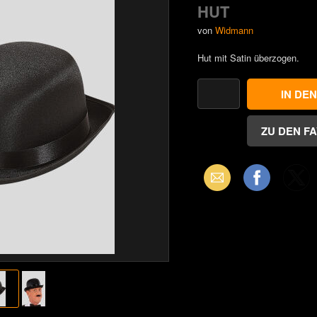
HUT
von
Widmann
Hut mit Satin überzogen.
Email
Facebook
X
(Twitter)