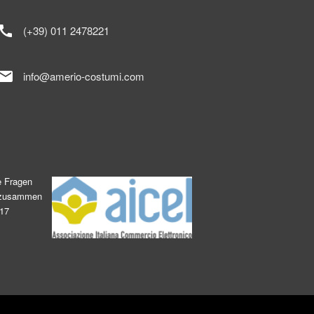
call
(+39) 011 2478221
mail
info@amerio-costumi.com
e Fragen
s zusammen
017