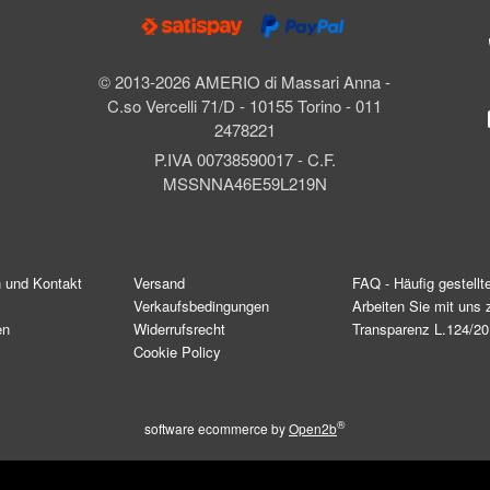
© 2013-2026 AMERIO di Massari Anna -
C.so Vercelli 71/D - 10155 Torino - 011
2478221
P.IVA 00738590017 - C.F.
MSSNNA46E59L219N
n und Kontakt
Versand
FAQ - Häufig gestellt
Verkaufsbedingungen
Arbeiten Sie mit un
en
Widerrufsrecht
Transparenz L.124/2
Cookie Policy
®
software ecommerce by
Open2b