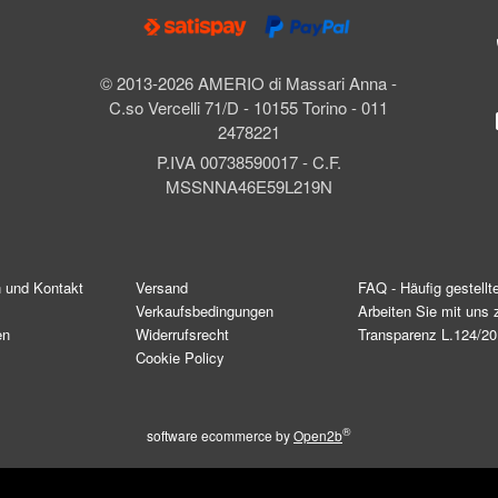
© 2013-2026 AMERIO di Massari Anna -
C.so Vercelli 71/D - 10155 Torino - 011
2478221
P.IVA 00738590017 - C.F.
MSSNNA46E59L219N
n und Kontakt
Versand
FAQ - Häufig gestellt
Verkaufsbedingungen
Arbeiten Sie mit un
en
Widerrufsrecht
Transparenz L.124/2
Cookie Policy
®
software ecommerce by
Open2b