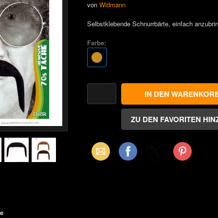
von
Widmann
Selbstklebende Schnurrbärte, einfach anzubri
Farbe:
Email
Facebook
X
Pinterest
(Twitter)
te