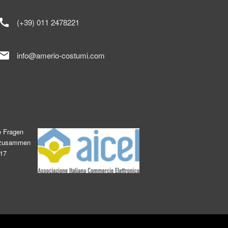
call
(+39) 011 2478221
mail
info@amerio-costumi.com
e Fragen
s zusammen
017