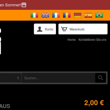
önen Sommer!
storefront
Konto
Warenkorb
Home
Kontaktieren Sie uns
2,00 €
AUS