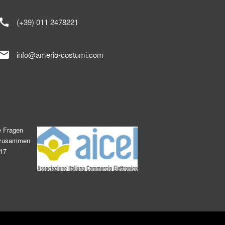
call
(+39) 011 2478221
mail
info@amerio-costumi.com
e Fragen
s zusammen
017