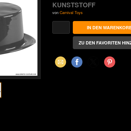
KUNSTSTOFF
von
Carnival Toys
Email
Facebook
X
Pinterest
(Twitter)