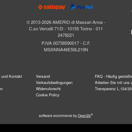
© 2013-2026 AMERIO di Massari Anna -
C.so Vercelli 71/D - 10155 Torino - 011
2478221
P.IVA 00738590017 - C.F.
MSSNNA46E59L219N
n und Kontakt
Versand
FAQ - Häufig gestellt
Verkaufsbedingungen
Arbeiten Sie mit un
en
Widerrufsrecht
Transparenz L.124/2
Cookie Policy
®
software ecommerce by
Open2b