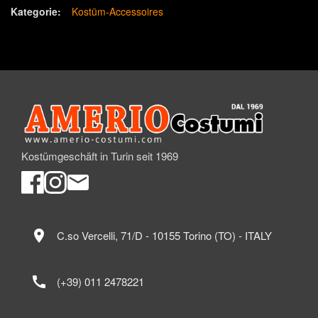
Kategorie:
Kostüm-Accessoires
Kostümgeschäft in Turin seit 1969
location_on
C.so Vercelli, 71/D - 10155 Torino (TO) - ITALY
call
(+39) 011 2478221