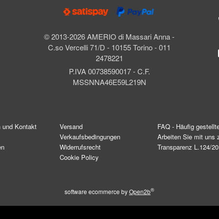
© 2013-2026 AMERIO di Massari Anna -
C.so Vercelli 71/D - 10155 Torino - 011
2478221
P.IVA 00738590017 - C.F.
MSSNNA46E59L219N
n und Kontakt
Versand
FAQ - Häufig gestellt
Verkaufsbedingungen
Arbeiten Sie mit un
en
Widerrufsrecht
Transparenz L.124/2
Cookie Policy
®
software ecommerce by
Open2b