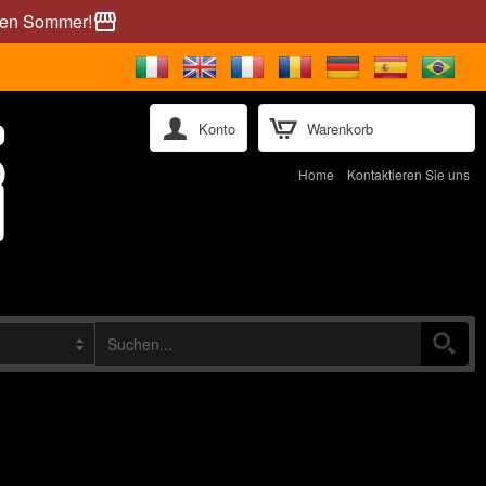
önen Sommer!
storefront
Konto
Warenkorb
Home
Kontaktieren Sie uns