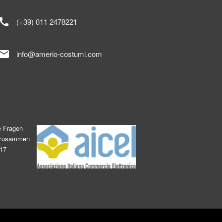
call
(+39) 011 2478221
mail
info@amerio-costumi.com
e Fragen
s zusammen
017