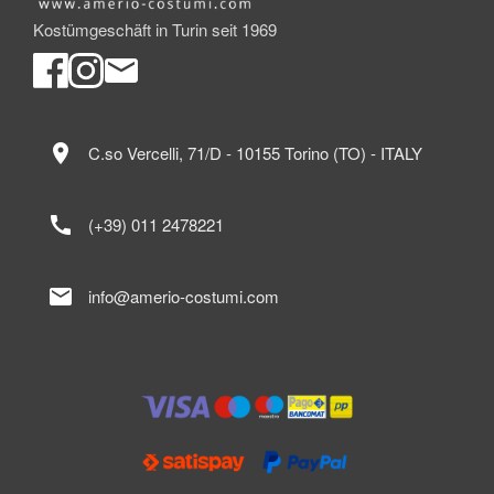
Kostümgeschäft in Turin seit 1969
location_on
C.so Vercelli, 71/D - 10155 Torino (TO) - ITALY
call
(+39) 011 2478221
mail
info@amerio-costumi.com