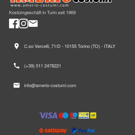
Kostümgeschäft in Turin seit 1969
location_on
C.so Vercelli, 71/D - 10155 Torino (TO) - ITALY
call
(+39) 011 2478221
mail
info@amerio-costumi.com