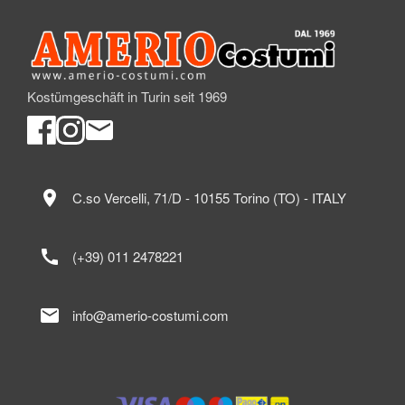
Kostümgeschäft in Turin seit 1969
location_on
C.so Vercelli, 71/D - 10155 Torino (TO) - ITALY
call
(+39) 011 2478221
mail
info@amerio-costumi.com