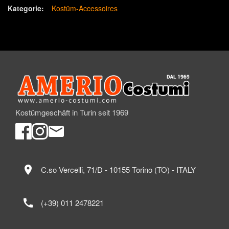
Kategorie:
Kostüm-Accessoires
Kostümgeschäft in Turin seit 1969
location_on
C.so Vercelli, 71/D - 10155 Torino (TO) - ITALY
call
(+39) 011 2478221