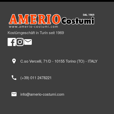
Kostümgeschäft in Turin seit 1969
location_on
C.so Vercelli, 71/D - 10155 Torino (TO) - ITALY
call
(+39) 011 2478221
mail
info@amerio-costumi.com