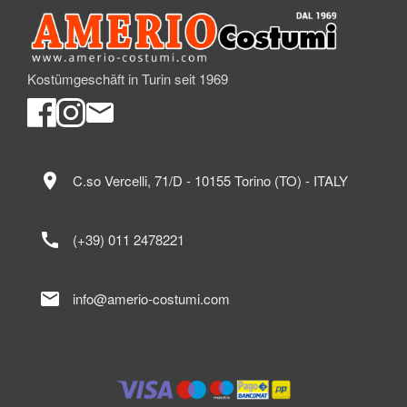
Kostümgeschäft in Turin seit 1969
location_on
C.so Vercelli, 71/D - 10155 Torino (TO) - ITALY
call
(+39) 011 2478221
mail
info@amerio-costumi.com