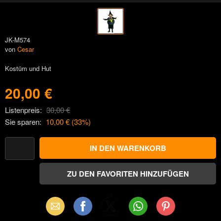
JK-M574
von
Cesar
Kostüm und Hut
20,00 €
Listenpreis:
30,00 €
Sie sparen:
10,00 €
(
33
%)
Email
Facebook
X
WhatsApp
Pinterest