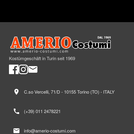
Kostümgeschäft in Turin seit 1969
location_on
C.so Vercelli, 71/D - 10155 Torino (TO) - ITALY
call
(+39) 011 2478221
mail
info@amerio-costumi.com