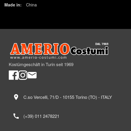
Made in:
China
Kostümgeschäft in Turin seit 1969
location_on
C.so Vercelli, 71/D - 10155 Torino (TO) - ITALY
call
(+39) 011 2478221