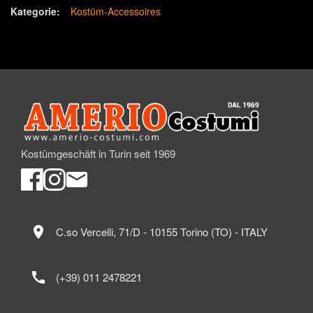
Kategorie:
Kostüm-Accessoires
Kostümgeschäft in Turin seit 1969
location_on
C.so Vercelli, 71/D - 10155 Torino (TO) - ITALY
call
(+39) 011 2478221