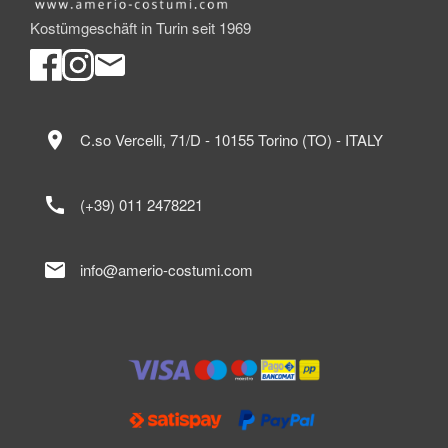
Kostümgeschäft in Turin seit 1969
location_on
C.so Vercelli, 71/D - 10155 Torino (TO) - ITALY
call
(+39) 011 2478221
mail
info@amerio-costumi.com