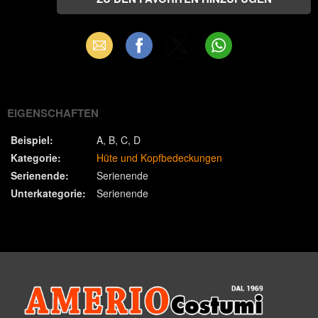
Email
Facebook
X
WhatsApp
(Twitter)
EIGENSCHAFTEN
Beispiel:
A
B
C
D
Kategorie:
Hüte und Kopfbedeckungen
Serienende:
Serienende
Unterkategorie:
Serienende