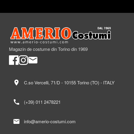
Magazin de costume din Torino din 1969
location_on
C.so Vercelli, 71/D - 10155 Torino (TO) - ITALY
call
(+39) 011 2478221
mail
info@amerio-costumi.com