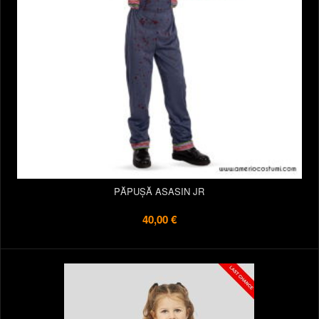
PĂPUȘĂ ASASIN JR
40,00 €