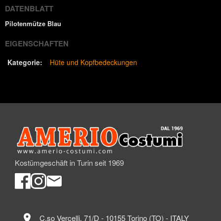
DATENBLATT
Pilotenmütze Blau
EIGENSCHAFTEN
Kategorie:
Hüte und Kopfbedeckungen
Kostümgeschäft in Turin seit 1969
location_on
C.so Vercelli, 71/D - 10155 Torino (TO) - ITALY