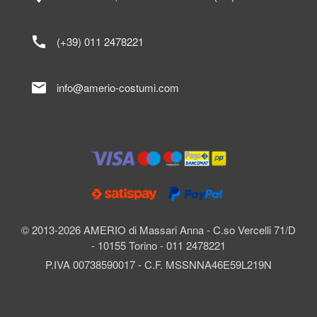
call
(+39) 011 2478221
mail
info@amerio-costumi.com
© 2013-2026 AMERIO di Massari Anna - C.so Vercelli 71/D
- 10155 Torino - 011 2478221
P.IVA 00738590017 - C.F. MSSNNA46E59L219N