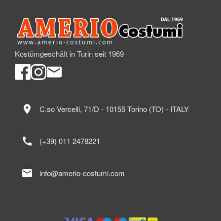
Kostümgeschäft in Turin seit 1969
location_on
C.so Vercelli, 71/D - 10155 Torino (TO) - ITALY
call
(+39) 011 2478221
mail
info@amerio-costumi.com