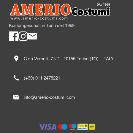
Kostümgeschäft in Turin seit 1969
location_on
C.so Vercelli, 71/D - 10155 Torino (TO) - ITALY
call
(+39) 011 2478221
mail
info@amerio-costumi.com