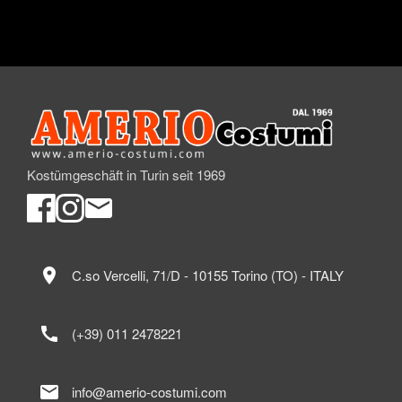
Kostümgeschäft in Turin seit 1969
location_on
C.so Vercelli, 71/D - 10155 Torino (TO) - ITALY
call
(+39) 011 2478221
mail
info@amerio-costumi.com