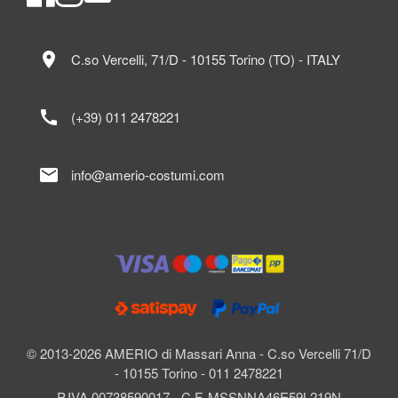
location_on
C.so Vercelli, 71/D - 10155 Torino (TO) - ITALY
call
(+39) 011 2478221
mail
info@amerio-costumi.com
© 2013-2026 AMERIO di Massari Anna - C.so Vercelli 71/D
- 10155 Torino - 011 2478221
P.IVA 00738590017 - C.F. MSSNNA46E59L219N