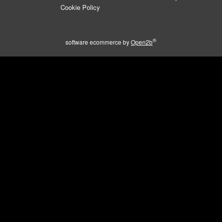
Cookie Policy
®
software ecommerce by
Open2b