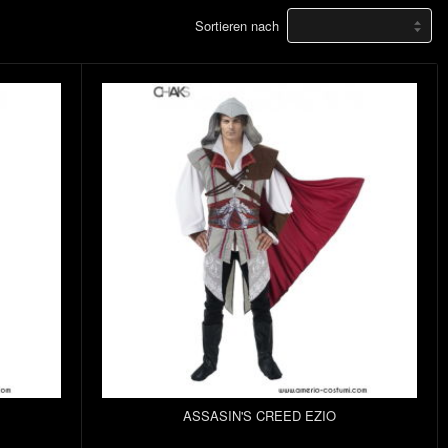
Sortieren nach
ASSASIN'S CREED EZIO