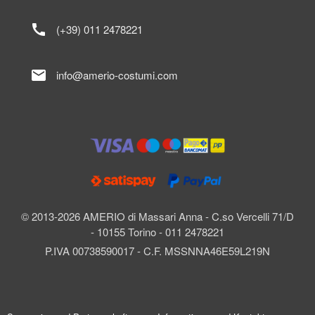
call
(+39) 011 2478221
mail
info@amerio-costumi.com
© 2013-2026 AMERIO di Massari Anna - C.so Vercelli 71/D
- 10155 Torino - 011 2478221
P.IVA 00738590017 - C.F. MSSNNA46E59L219N