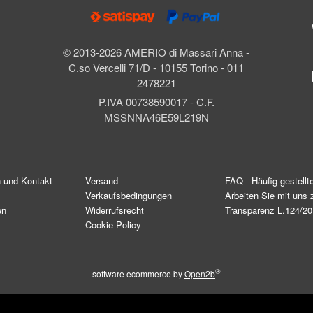
© 2013-2026 AMERIO di Massari Anna -
C.so Vercelli 71/D - 10155 Torino - 011
2478221
P.IVA 00738590017 - C.F.
MSSNNA46E59L219N
n und Kontakt
Versand
FAQ - Häufig gestellt
Verkaufsbedingungen
Arbeiten Sie mit un
en
Widerrufsrecht
Transparenz L.124/2
Cookie Policy
®
software ecommerce by
Open2b