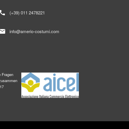
call
(+39) 011 2478221
mail
info@amerio-costumi.com
e Fragen
s zusammen
017