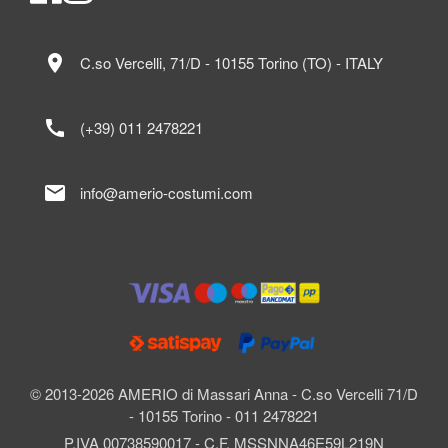
location_on
C.so Vercelli, 71/D - 10155 Torino (TO) - ITALY
call
(+39) 011 2478221
mail
info@amerio-costumi.com
© 2013-2026 AMERIO di Massari Anna - C.so Vercelli 71/D
- 10155 Torino - 011 2478221
P.IVA 00738590017 - C.F. MSSNNA46E59L219N