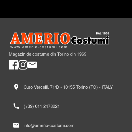
Magazin de costume din Torino din 1969
location_on
C.so Vercelli, 71/D - 10155 Torino (TO) - ITALY
call
(+39) 011 2478221
mail
info@amerio-costumi.com