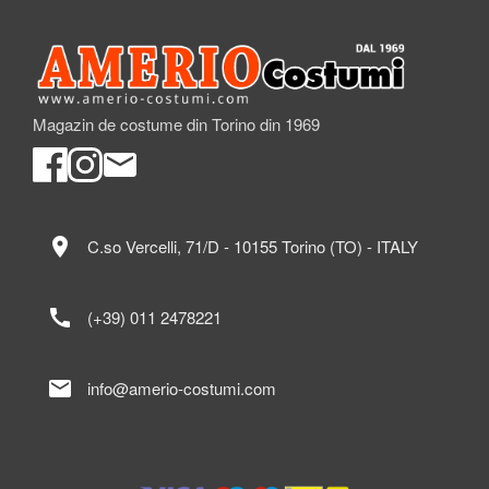
Magazin de costume din Torino din 1969
location_on
C.so Vercelli, 71/D - 10155 Torino (TO) - ITALY
call
(+39) 011 2478221
mail
info@amerio-costumi.com