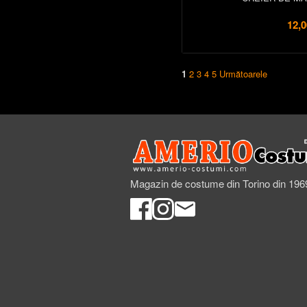
12,0
1
2
3
4
5
Următoarele
Magazin de costume din Torino din 196