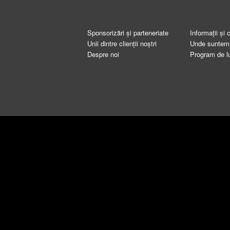
Sponsorizări și parteneriate
Informații și 
Unii dintre clienții noștri
Unde suntem
Despre noi
Program de l