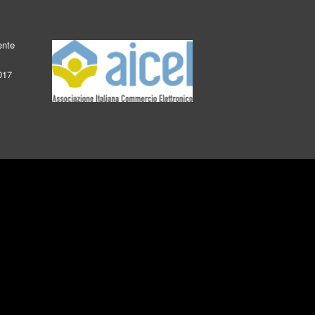
ente
017