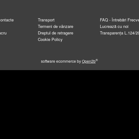
contacte
Transport
FAQ - Întrebări Frecv
Termeni de vânzare
Lucrează cu noi
ucru
Dreptul de retragere
Transparența L.124/2
Cookie Policy
®
software ecommerce by
Open2b