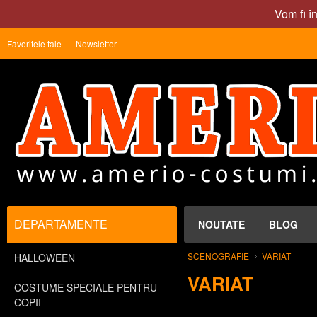
Vom fi î
Favoritele tale
Newsletter
DEPARTAMENTE
NOUTATE
BLOG
SCENOGRAFIE
VARIAT
HALLOWEEN
VARIAT
COSTUME SPECIALE PENTRU
COPII