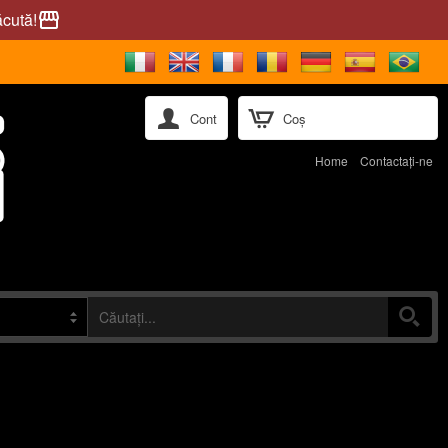
ăcută!
storefront
Cont
Coș
Home
Contactaţi-ne