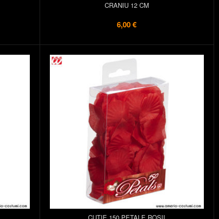
CRANIU 12 CM
6,00 €
CUTIE 150 PETALE ROȘII