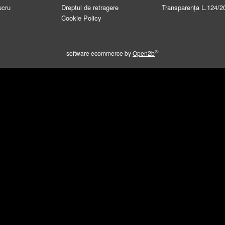
ucru
Dreptul de retragere
Transparența L.124/2
Cookie Policy
®
software ecommerce by
Open2b