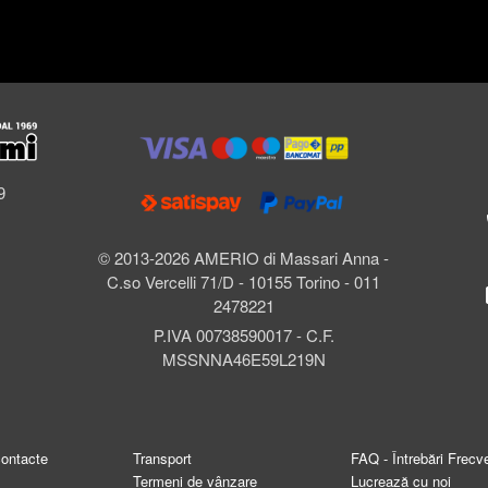
l
9
© 2013-2026 AMERIO di Massari Anna -
C.so Vercelli 71/D - 10155 Torino - 011
2478221
P.IVA 00738590017 - C.F.
MSSNNA46E59L219N
contacte
Transport
FAQ - Întrebări Frecv
Termeni de vânzare
Lucrează cu noi