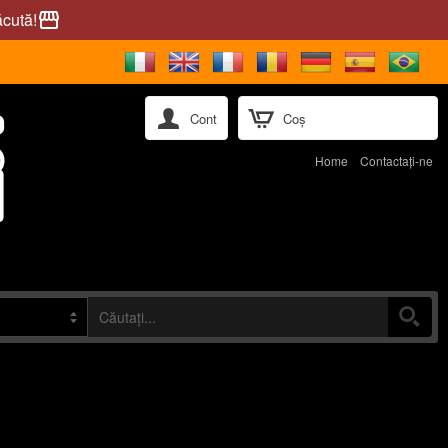
ăcută!
storefront
Cont
Coș
Home
Contactaţi-ne