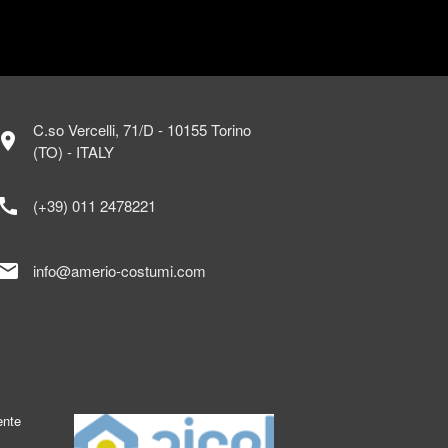
C.so Vercelli, 71/D - 10155 Torino
ocation_on
(TO) - ITALY
call
(+39) 011 2478221
mail
info@amerio-costumi.com
ente