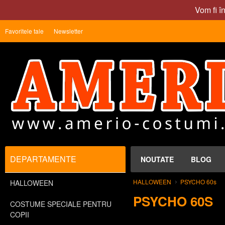
Vom fi î
Favoritele tale
Newsletter
DEPARTAMENTE
NOUTATE
BLOG
HALLOWEEN
PSYCHO 60s
HALLOWEEN
PSYCHO 60S
COSTUME SPECIALE PENTRU
COPII