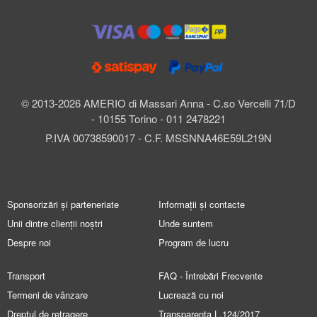
© 2013-2026 AMERIO di Massari Anna - C.so Vercelli 71/D
- 10155 Torino - 011 2478221
P.IVA 00738590017 - C.F. MSSNNA46E59L219N
Sponsorizări și parteneriate
Informații și contacte
Unii dintre clienții noștri
Unde suntem
Despre noi
Program de lucru
Transport
FAQ - Întrebări Frecvente
Termeni de vânzare
Lucrează cu noi
Dreptul de retragere
Transparența L.124/2017