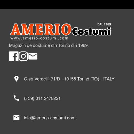
Magazin de costume din Torino din 1969
location_on
C.so Vercelli, 71/D - 10155 Torino (TO) - ITALY
call
(+39) 011 2478221
mail
info@amerio-costumi.com