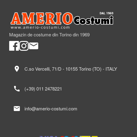
Magazin de costume din Torino din 1969
location_on
C.so Vercelli, 71/D - 10155 Torino (TO) - ITALY
call
(+39) 011 2478221
mail
info@amerio-costumi.com